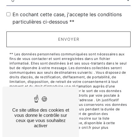
En cochant cette case, j'accepte les conditions
particulières ci-dessous **
ENVOYER
** Les données personnelles communiquées sont nécessaires aux
fins de vous contacter et sont enregistrées dans un fichier
informatisé. Elles sont destinées à et ses sous-traitants dans le seul
but de répondre à votre message. Les données collectées seront
communiquées aux seuls destinataires suivants: . Vous disposez de
droits d’accès, de rectification, d’effacement, de portabilité, de
limitation, d’opposition, de retrait de votre consentement à tout
moment et du droit d’introduire une réclamation auprès d’une
autorité de contrôle, ainsi que d’organiser le sort de vos données
post-mortem. Vous pouvez exercer ces droits par voie postale à
l'adresse ou par courrier électronique à l'adresse . Un justificatif
d'identité pourra vous être demandé. Nous conservons vos données
pendant la période de prise de contact puis pendant la durée de
Ce site utilise des cookies et
prescription légale aux fins probatoires et de gestion des
vous donne le contrôle sur
contentieux. Vous avez le droit de vous inscrire sur la liste
ceux que vous souhaitez
d'opposition au démarchage téléphonique, disponible à cette
activer
adresse:
Bloctel.gouv.fr
. Consultez le site cnil.fr pour plus
d’informations sur vos droits.